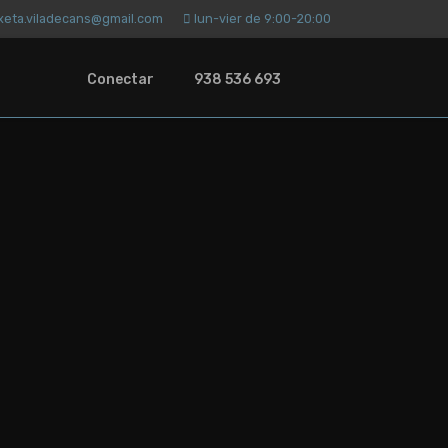
ixeta.viladecans@gmail.com
lun-vier de 9:00-20:00
Conectar
938 536 693