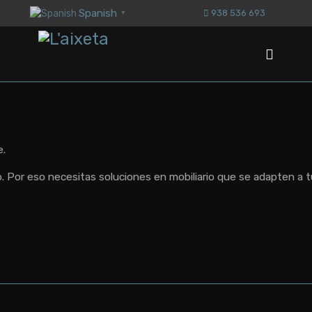
Spanish
938 536 693
▼
ÓN
e.
AR
o. Por eso necesitas soluciones en mobiliario que se adapten a t